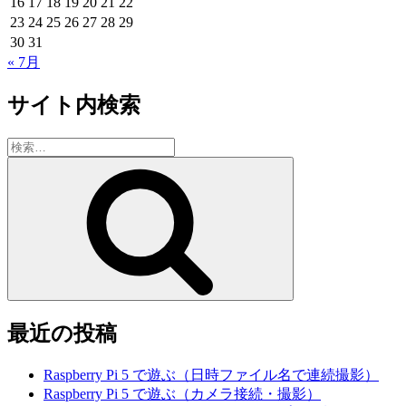
16
17
18
19
20
21
22
ソ
23
24
25
26
27
28
29
フ
30
31
ト”
« 7月
の
サイト内検索
検
索:
検
索
最近の投稿
Raspberry Pi 5 で遊ぶ（日時ファイル名で連続撮影）
Raspberry Pi 5 で遊ぶ（カメラ接続・撮影）