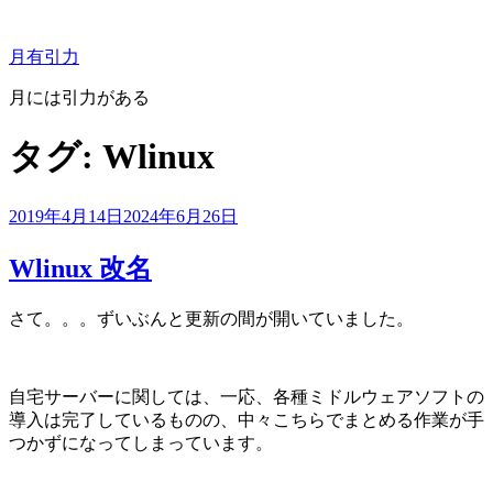
コ
ン
月有引力
テ
ン
月には引力がある
ツ
へ
タグ:
Wlinux
ス
キ
ッ
投
2019年4月14日
2024年6月26日
プ
稿
日:
Wlinux 改名
さて。。。ずいぶんと更新の間が開いていました。
自宅サーバーに関しては、一応、各種ミドルウェアソフトの
導入は完了しているものの、中々こちらでまとめる作業が手
つかずになってしまっています。