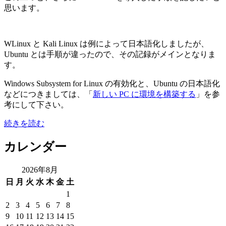
思います。
WLinux と Kali Linux は例によって日本語化しましたが、
Ubuntu とは手順が違ったので、その記録がメインとなりま
す。
Windows Subsystem for Linux の有効化と、Ubuntu の日本語化
などにつきましては、「
新しい PC に環境を構築する
」を参
考にして下さい。
“WLiunx
続きを読む
Kali
Linux
カレンダー
日
本
2026年8月
語
化
日
月
火
水
木
金
土
と
1
X410
2
3
4
5
6
7
8
で
9
10
11
12
13
14
15
GUI