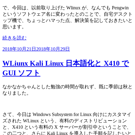
で、今回は、以前取り上げた Wlinux が、なんでも Pengwin
というソフトウェア名に変わったとのことで、自宅デスクト
ップ機で、ちょっとハマった点、解決策を記しておきたいと
思います。
“Wlinux
続きを読む
改
投
2018年10月21日
2018年10月29日
名”
稿
の
日:
WLiunx Kali Linux 日本語化と X410 で
GUI ソフト
なかなかちゃんとした勉強の時間が取れず、既に季節は秋と
なりました。
さて、今日は Windows Subsystem for Linux 向けにカスタマイ
ズされた WLinux という、有料のディストリビューション
と、X410 という有料の X サーバーが割引中ということで、
この二つと、さらに Kali Linux を導入した手順を記したいと