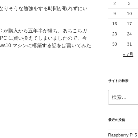
2
3
なりそうな勉強をする時間が取れずにい
9
10
16
17
C が購入から五年半が経ち、あちこちガ
23
24
PC に買い換えてしまいましたので、今
30
31
ows10 マシンに構築する話をば書いてみた
« 7月
サイト内検索
検
索:
最近の投稿
Raspberry