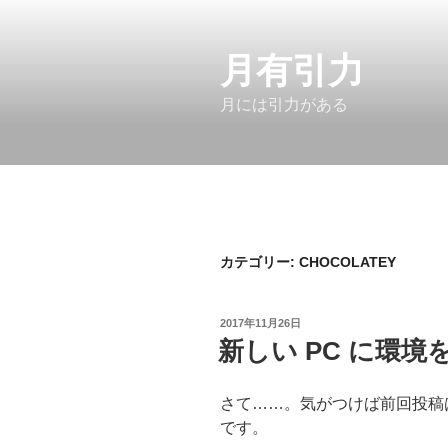
コ
ン
テ
月有引力
ン
月には引力がある
ツ
へ
ス
キ
ッ
プ
カテゴリー:
CHOCOLATEY
投
2017年11月26日
稿
新しい PC に環境
日:
さて……。気がつけば前回投稿
です。