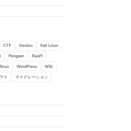
CTF
Gentoo
Kali Linux
i
Pengwin
RasPi
linux
WordPress
WSL
ウド
マイクレーション