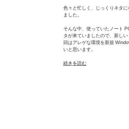
色々と忙しく、じっくりネタに
ました。
そんな中、使っていたノート P
タが来ていましたので、新しい 
回はアレゲな環境を新規 Wind
いと思います。
“新
続きを読む
し
い
PC
に
環
境
を
構
築