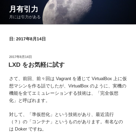
コ
月有引力
ン
月には引力がある
テ
ン
ツ
日:
2017年8月14日
へ
ス
キ
投
2017年8月14日
ッ
稿
LXD をお気軽に試す
日:
プ
さて、前回、前々回は Vagrant を通じて VirtualBox 上に仮
想マシンを作る話でしたが、VirtualBox のように、実機の
機能を全てエミュレーションする技術は、「完全仮想
化」と呼ばれます。
対して、「準仮想化」という技術があり、最近流行
（？）の「コンテナ」というものがあります。有名なの
は Doker ですね。