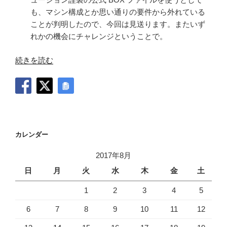
も、マシン構成とか思い通りの要件から外れている
ことが判明したので、今回は見送ります。またいず
れかの機会にチャレンジということで。
“LXD
続きを読む
を
お
気
軽
に
試
カレンダー
す”
2017年8月
の
日
月
火
水
木
金
土
1
2
3
4
5
6
7
8
9
10
11
12