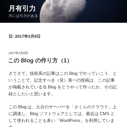
コ
月有引力
ン
月には引力がある
テ
ン
ツ
日:
2017年3月8日
へ
ス
キ
投
2017年3月8日
ッ
稿
この Blog の作り方（1）
日:
プ
さてさて。技術系の記事はこの Blog でやっていこう、と
いうことで、記念すべき（笑）第一の投稿は、この記事
が掲載されている当 Blog をどうやって作ったか、その記
録としたいと思います。
この Blog は、土台のサーバーを「さくらのクラウド」上
に調達し、Blog ソフトウェアとしては、最近は CMS と
して使われることも多い「WordPress」を利用していま