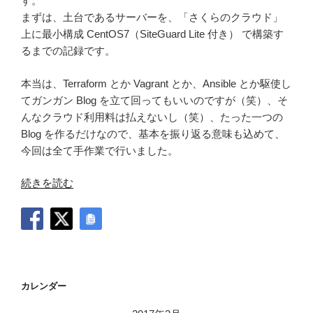
す。
まずは、土台であるサーバーを、「さくらのクラウド」
上に最小構成 CentOS7（SiteGuard Lite 付き） で構築す
るまでの記録です。
本当は、Terraform とか Vagrant とか、Ansible とか駆使し
てガンガン Blog を立て回ってもいいのですが（笑）、そ
んなクラウド利用料は払えないし（笑）、たった一つの
Blog を作るだけなので、基本を振り返る意味も込めて、
今回は全て手作業で行いました。
“こ
続きを読む
の
Blog
の
作
り
方
カレンダー
（1）”