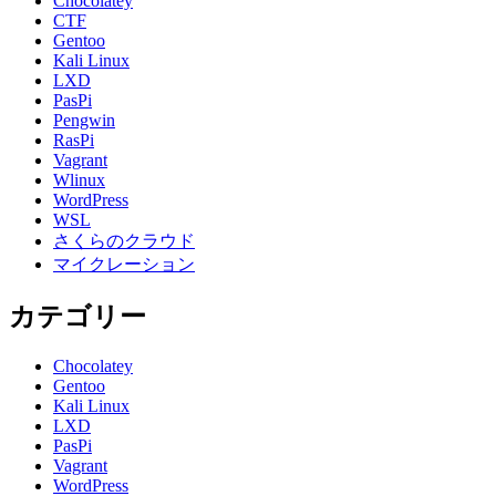
Chocolatey
CTF
Gentoo
Kali Linux
LXD
PasPi
Pengwin
RasPi
Vagrant
Wlinux
WordPress
WSL
さくらのクラウド
マイクレーション
カテゴリー
Chocolatey
Gentoo
Kali Linux
LXD
PasPi
Vagrant
WordPress