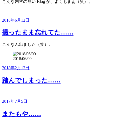
こんな内容の無い Blog が、よくもまぁ（笑）。
投
2018年6月12日
稿
日:
撮ったまま忘れてた……
こんなん出ました（笑）。
2018/06/09
投
2018年2月12日
稿
日:
踏んでしまった……
投
2017年7月5日
稿
日:
またもや……