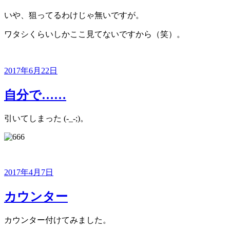
いや、狙ってるわけじゃ無いですが。
ワタシくらいしかここ見てないですから（笑）。
投
2017年6月22日
稿
日:
自分で……
引いてしまった (-_-;)。
投
2017年4月7日
稿
日:
カウンター
カウンター付けてみました。