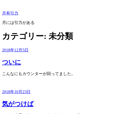
コ
ン
月有引力
テ
ン
月には引力がある
ツ
へ
カテゴリー:
未分類
ス
キ
ッ
投
2018年12月5日
プ
稿
日:
ついに
こんなにもカウンターが回ってました。
投
2018年10月23日
稿
日:
気がつけば